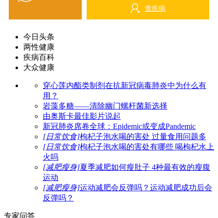
查疾病
今日头条
两性健康
疾病百科
大众健康
穿心莲内酯类制剂在抗新冠病毒肺炎中为什么有
用？
岩藻多糖——清除幽门螺杆菌新选择
由奥斯卡最佳影片说起
新冠肺炎席卷全球：Epidemic或变成Pandemic
[日常饮食]
枸杞子泡水喝的害处 过量食用问题多
[日常饮食]
枸杞子泡水喝的害处有哪些 喝枸杞水上
火吗
[减肥瘦身]
夏季减肥如何瘦肚子 4种最有效的瘦腹
运动
[减肥瘦身]
运动减肥会反弹吗？运动减肥成功后会
反弹吗？
专家问答