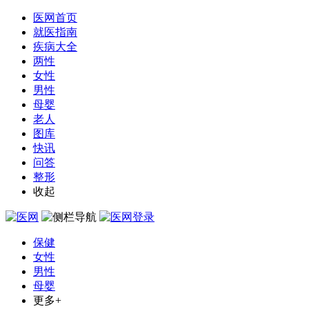
医网首页
就医指南
疾病大全
两性
女性
男性
母婴
老人
图库
快讯
问答
整形
收起
保健
女性
男性
母婴
更多+