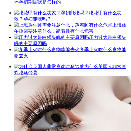
怀孕初期症状是怎样的
吃花甲有什么功
效？孕妇能吃吗？
上班族
午睡需要注意什么，趴着睡有什么危害
压力过大是白领失
眠的主要原因吗
冬季上火吃什么食物能
够去火
为什么英国人非常喜
欢吃马铃薯