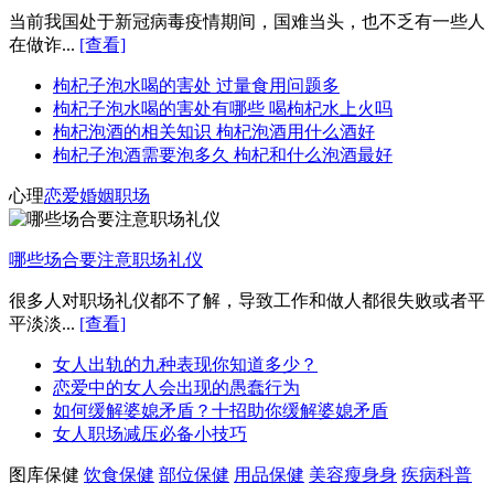
当前我国处于新冠病毒疫情期间，国难当头，也不乏有一些人
在做诈...
[查看]
枸杞子泡水喝的害处 过量食用问题多
枸杞子泡水喝的害处有哪些 喝枸杞水上火吗
枸杞泡酒的相关知识 枸杞泡酒用什么酒好
枸杞子泡酒需要泡多久 枸杞和什么泡酒最好
心理
恋爱
婚姻
职场
哪些场合要注意职场礼仪
很多人对职场礼仪都不了解，导致工作和做人都很失败或者平
平淡淡...
[查看]
女人出轨的九种表现你知道多少？
恋爱中的女人会出现的愚蠢行为
如何缓解婆媳矛盾？十招助你缓解婆媳矛盾
女人职场减压必备小技巧
图库保健
饮食保健
部位保健
用品保健
美容瘦身身
疾病科普