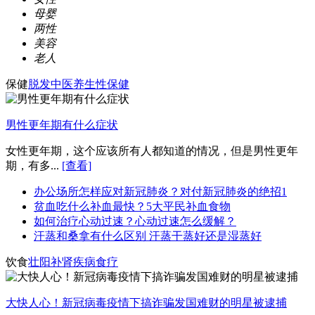
母婴
两性
美容
老人
保健
脱发
中医养生
性保健
男性更年期有什么症状
女性更年期，这个应该所有人都知道的情况，但是男性更年
期，有多...
[查看]
办公场所怎样应对新冠肺炎？对付新冠肺炎的绝招1
贫血吃什么补血最快？5大平民补血食物
如何治疗心动过速？心动过速怎么缓解？
汗蒸和桑拿有什么区别 汗蒸干蒸好还是湿蒸好
饮食
壮阳
补肾
疾病食疗
大快人心！新冠病毒疫情下搞诈骗发国难财的明星被逮捕