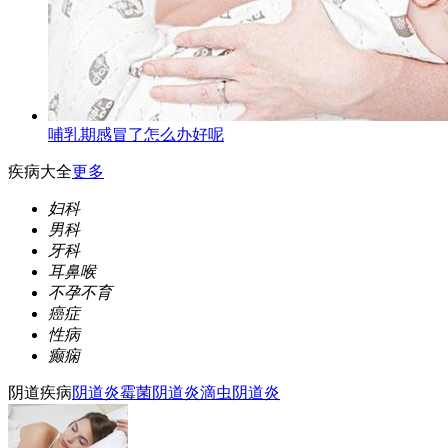
哺乳期感冒了怎么办好呢
疾病大全
更多
妇科
男科
牙科
耳鼻喉
不孕不育
癌症
性病
癫痫
阴道疾病
阴道炎
霉菌阴道炎
滴虫阴道炎