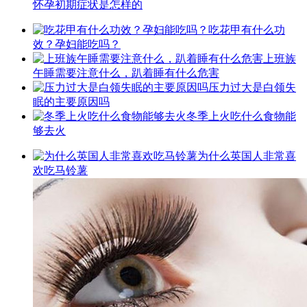
怀孕初期症状是怎样的
吃花甲有什么功
效？孕妇能吃吗？
上班族
午睡需要注意什么，趴着睡有什么危害
压力过大是白领失
眠的主要原因吗
冬季上火吃什么食物能
够去火
为什么英国人非常喜
欢吃马铃薯