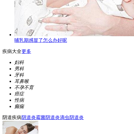
哺乳期感冒了怎么办好呢
疾病大全
更多
妇科
男科
牙科
耳鼻喉
不孕不育
癌症
性病
癫痫
阴道疾病
阴道炎
霉菌阴道炎
滴虫阴道炎