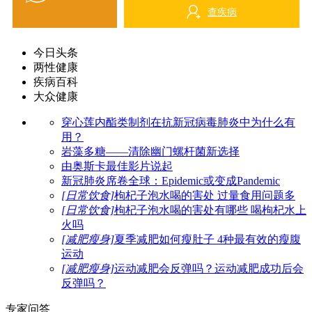
查疾病
今日头条
两性健康
疾病百科
大众健康
穿心莲内酯类制剂在抗新冠病毒肺炎中为什么有
用？
岩藻多糖——清除幽门螺杆菌新选择
由奥斯卡最佳影片说起
新冠肺炎席卷全球：Epidemic或变成Pandemic
[日常饮食]
枸杞子泡水喝的害处 过量食用问题多
[日常饮食]
枸杞子泡水喝的害处有哪些 喝枸杞水上
火吗
[减肥瘦身]
夏季减肥如何瘦肚子 4种最有效的瘦腹
运动
[减肥瘦身]
运动减肥会反弹吗？运动减肥成功后会
反弹吗？
专家问答