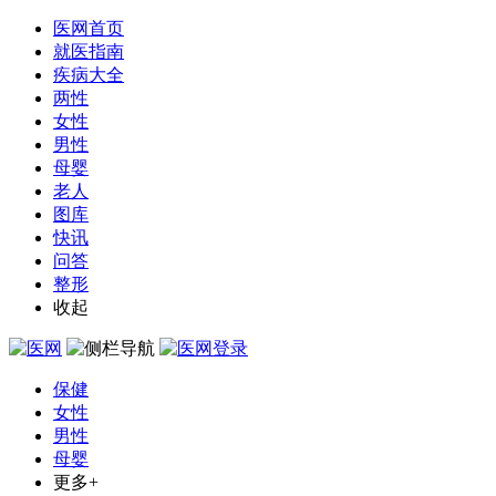
医网首页
就医指南
疾病大全
两性
女性
男性
母婴
老人
图库
快讯
问答
整形
收起
保健
女性
男性
母婴
更多+