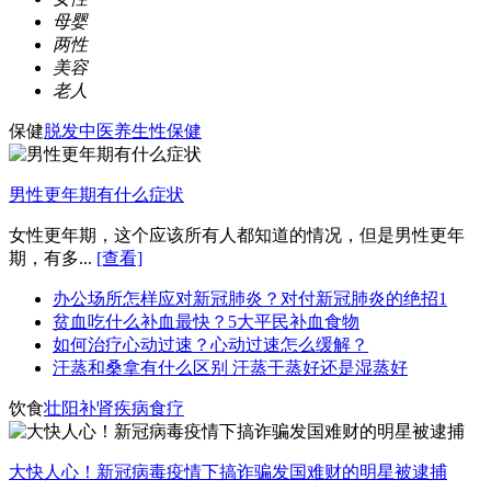
母婴
两性
美容
老人
保健
脱发
中医养生
性保健
男性更年期有什么症状
女性更年期，这个应该所有人都知道的情况，但是男性更年
期，有多...
[查看]
办公场所怎样应对新冠肺炎？对付新冠肺炎的绝招1
贫血吃什么补血最快？5大平民补血食物
如何治疗心动过速？心动过速怎么缓解？
汗蒸和桑拿有什么区别 汗蒸干蒸好还是湿蒸好
饮食
壮阳
补肾
疾病食疗
大快人心！新冠病毒疫情下搞诈骗发国难财的明星被逮捕