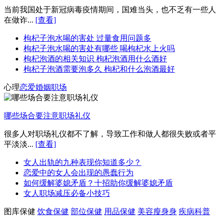
当前我国处于新冠病毒疫情期间，国难当头，也不乏有一些人
在做诈...
[查看]
枸杞子泡水喝的害处 过量食用问题多
枸杞子泡水喝的害处有哪些 喝枸杞水上火吗
枸杞泡酒的相关知识 枸杞泡酒用什么酒好
枸杞子泡酒需要泡多久 枸杞和什么泡酒最好
心理
恋爱
婚姻
职场
哪些场合要注意职场礼仪
很多人对职场礼仪都不了解，导致工作和做人都很失败或者平
平淡淡...
[查看]
女人出轨的九种表现你知道多少？
恋爱中的女人会出现的愚蠢行为
如何缓解婆媳矛盾？十招助你缓解婆媳矛盾
女人职场减压必备小技巧
图库保健
饮食保健
部位保健
用品保健
美容瘦身身
疾病科普